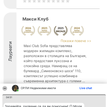
Макси Клуб
Покажи повече >>
Лауреати
Maxi Club Sofia представлява
модерен жилищен комплекс,
разположен в столицата на България,
който предоставя луксозна и
спокойна среда. Намиращ се на
булевард „Симеоновско шосе“ 110,
комплексът успешно комбинира
съвременна архитектура с големи ...
ОРЛИ Недвижими имоти
Live chat
8.6
04:51
Здравейте, радваме се да ви помогнем! 🙂 Моля,
Организатор на
Класация
Контакти