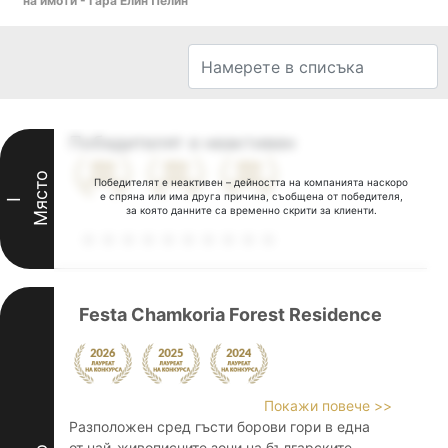
на имоти - Гара Елин Пелин
Победителят е неактивен
Място
Победителят е неактивен – дейността на компанията наскоро
е спряна или има друга причина, съобщена от победителя,
I
за която данните са временно скрити за клиенти.
Festa Chamkoria Forest Residence
Покажи повече >>
Разположен сред гъсти борови гори в една
от най-живописните зони на българските