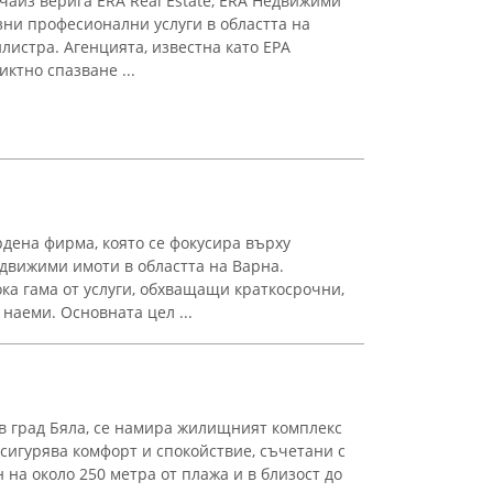
чайз верига ERA Real Estate, ERA Недвижими
ни професионални услуги в областта на
листра. Агенцията, известна като ЕРА
иктно спазване ...
рдена фирма, която се фокусира върху
движими имоти в областта на Варна.
а гама от услуги, обхващащи краткосрочни,
наеми. Основната цел ...
в град Бяла, се намира жилищният комплекс
 осигурява комфорт и спокойствие, съчетани с
на около 250 метра от плажа и в близост до