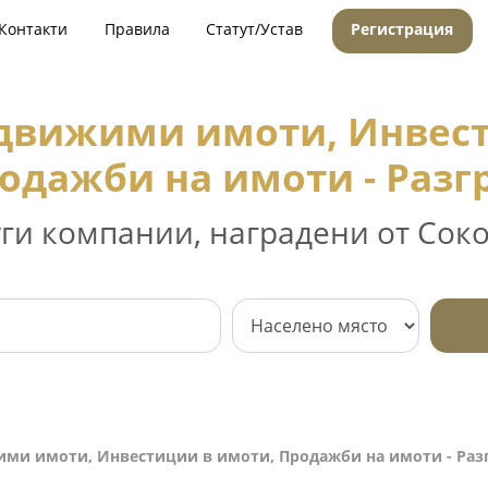
Контакти
Правила
Статут/Устав
Регистрация
едвижими имоти, Инвест
одажби на имоти - Разг
уги компании, наградени от Соко
ими имоти, Инвестиции в имоти, Продажби на имоти - Раз