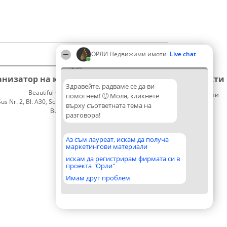
ОРЛИ Недвижими имоти
Live chat
12:50
анизатор на класиране
Класация
Контакти
Здравейте, радваме се да ви
Beautiful Company S.R.L.
Победители
Контакти
помогнем! 🙂 Моля, кликнете
 Nr. 2, Bl. A30, Sc. A, Et. 4, Ap. 13
Списък
върху съответната тема на
București 53-238
на
разговора!
CUI 36737675
всички
победители
Правила
Аз съм лауреат, искам да получа
маркетингови материали
Статут/
Устав
искам да регистрирам фирмата си в
проекта "Орли"
Политика
за
Имам друг проблем
поверителност