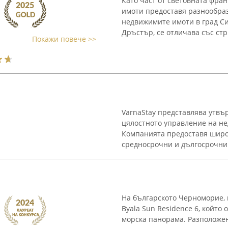
Като част от световната фран
имоти предоставя разнообраз
недвижимите имоти в град Си
Дръстър, се отличава със стр
Покажи повече >>
VarnaStay представлява утвъ
цялостното управление на не
Компанията предоставя широк
средносрочни и дългосрочни 
На българското Черноморие, 
Byala Sun Residence 6, който
морска панорама. Разположен 