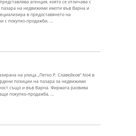
представлява агенция, която се отличава с
 пазара на недвижими имоти във Варна и
пециализира в предоставянето на
и с покупко-продажби, ...
ирана на улица „Петко Р. Славейков“ No4 в
ърдени позиции на пазара за недвижими
ност също и във Варна. Фирмата развива
щи покупко-продажба, ...