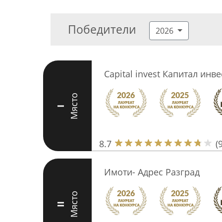
Победители
2026
Capital invest Капитал инве
Място
I
8.7
(9
Имоти- Адрес Разград
Място
II