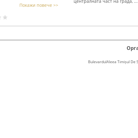
централната част на града, ...
Покажи повече >>
Орг
BulevardulAleea Timișul De Sus