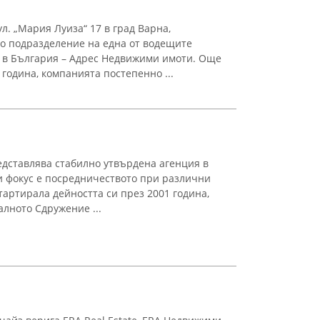
л. „Мария Луиза“ 17 в град Варна,
о подразделение на една от водещите
 в България – Адрес Недвижими имоти. Още
 година, компанията постепенно ...
дставлява стабилно утвърдена агенция в
 ѝ фокус е посредничеството при различни
тартирала дейността си през 2001 година,
алното Сдружение ...