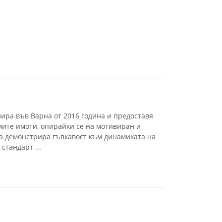
нира във Варна от 2016 година и предоставя
мите имоти, опирайки се на мотивиран и
а демонстрира гъвкавост към динамиката на
стандарт ...