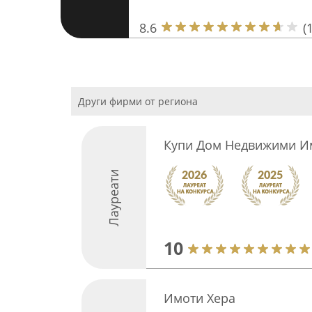
8.6
(
Други фирми от региона
Купи Дом Недвижими И
Лауреати
10
Имоти Хера