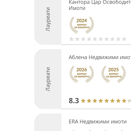
Кантора Цар Освободит
Имоти
Лауреати
Аблена Недвижими имо
Лауреати
8.3
ERA Недвижими имоти