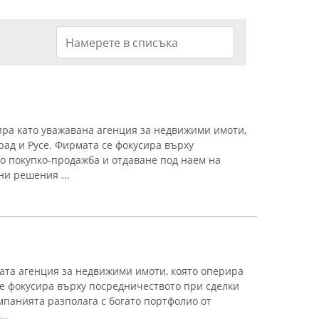
ра като уважавана агенция за недвижими имоти,
рад и Русе. Фирмата се фокусира върху
о покупко-продажба и отдаване под наем на
ни решения ...
атa агенция за недвижими имоти, която оперира
 се фокусира върху посредничеството при сделки
мпанията разполага с богато портфолио от
..