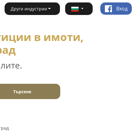
Вход
Други индустрии
иции в имоти,
рад
лите.
Търсене
град