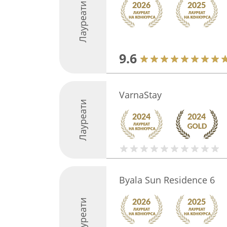
Лауреати
9.6
VarnaStay
Лауреати
Byala Sun Residence 6
Лауреати