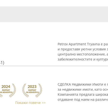
Petrov Apartment Tryavna е 
и предоставя уютни условия 
централно местоположение, 
забележителностите и културн
41)
СДЕЛКА Недвижими Имоти е п
за недвижими имоти, като ос
Компанията предлага широка 
отдаване под наем на различн
Покажи повече >>