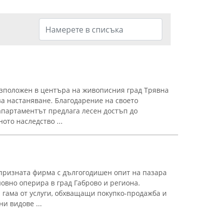
разположен в центъра на живописния град Трявна
за настаняване. Благодарение на своето
апартаментът предлага лесен достъп до
ото наследство ...
ризната фирма с дългогодишен опит на пазара
новно оперира в град Габрово и региона.
гама от услуги, обхващащи покупко-продажба и
и видове ...