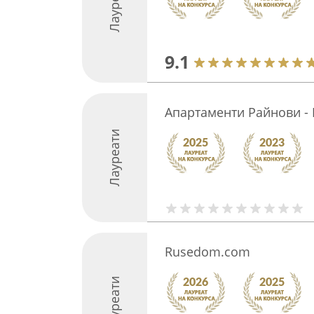
Лауреати
9.1
Апартаменти Райнови -
Лауреати
Rusedom.com
Лауреати