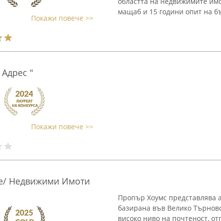
областта на недвижимите имо
мащаб и 15 години опит на бъ
Покажи повече >>
Адрес "
Покажи повече >>
te/ Недвижими Имоти
Пропър Хоумс представлява а
базирана във Велико Търново
високо ниво на почтеност, от