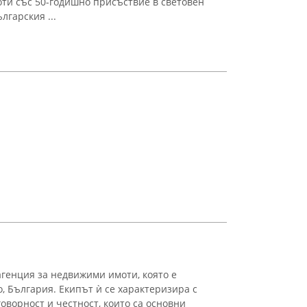
ти със 50-годишно присъствие в световен
лгарския ...
генция за недвижими имоти, която е
, България. Екипът ѝ се характеризира с
говорност и честност, които са основни