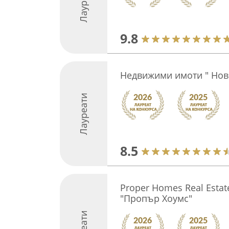
Лауреати
9.8
Недвижими имоти " Нов 
Лауреати
8.5
Proper Homes Real Esta
"Пропър Хоумс"