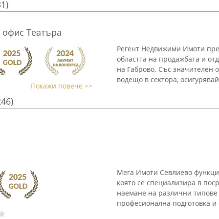
31)
 офис Театъра
Регент Недвижими Имоти пре
областта на продажбата и от
на Габрово. Със значителен о
водещо в сектора, осигурявайк
Покажи повече >>
246)
Мега Имоти Севлиево функци
която се специализира в пос
наемане на различни типове 
професионална подготовка и с