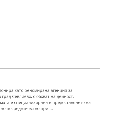
онира като реномирана агенция за
град Севлиево, с обхват на дейност,
мата е специализирана в предоставянето на
но посредничество при ...