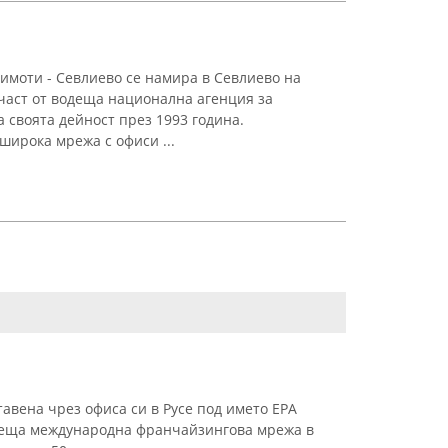
моти - Севлиево се намира в Севлиево на
 част от водеща национална агенция за
 своята дейност през 1993 година.
широка мрежа с офиси ...
авена чрез офиса си в Русе под името ЕРА
одеща международна франчайзингова мрежа в