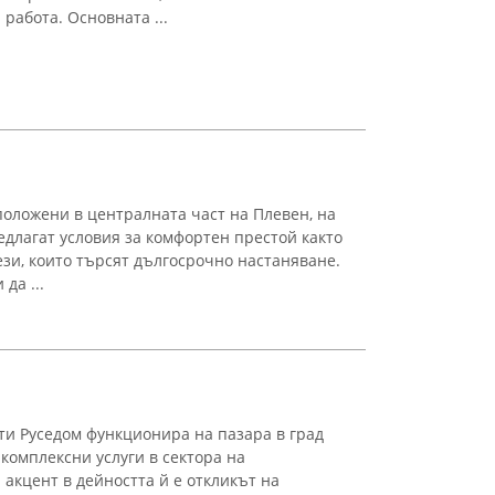
работа. Основната ...
оложени в централната част на Плевен, на
едлагат условия за комфортен престой както
тези, които търсят дългосрочно настаняване.
да ...
и Руседом функционира на пазара в град
 комплексни услуги в сектора на
акцент в дейността й е откликът на