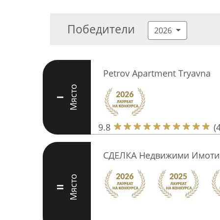
Победители
2026
Petrov Apartment Tryavna
Място
I
9.8
(
СДЕЛКА Недвижими Имоти
Място
II