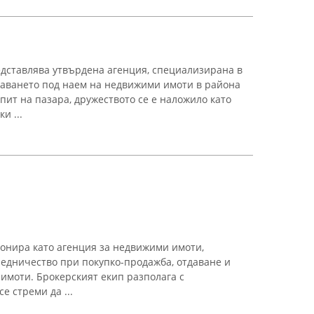
дставлява утвърдена агенция, специализирана в
даването под наем на недвижими имоти в района
пит на пазара, дружеството се е наложило като
и ...
онира като агенция за недвижими имоти,
редничество при покупко-продажба, отдаване и
имоти. Брокерският екип разполага с
е стреми да ...