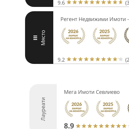
9.6
(
Регент Недвижими Имоти -
Място
III
9.2
(
Мега Имоти Севлиево
Лауреати
8.9