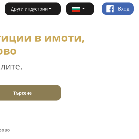
Вход
Други индустрии
иции в имоти,
ово
лите.
Търсене
рово