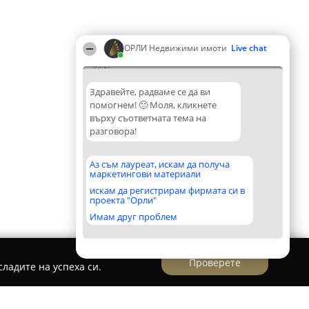
ОРЛИ Недвижими имоти
Live chat
05:27
Здравейте, радваме се да ви
помогнем! 🙂 Моля, кликнете
върху съответната тема на
разговора!
Аз съм лауреат, искам да получа
маркетингови материали
искам да регистрирам фирмата си в
проекта "Орли"
Имам друг проблем
Проверете
ладите на успеха си.