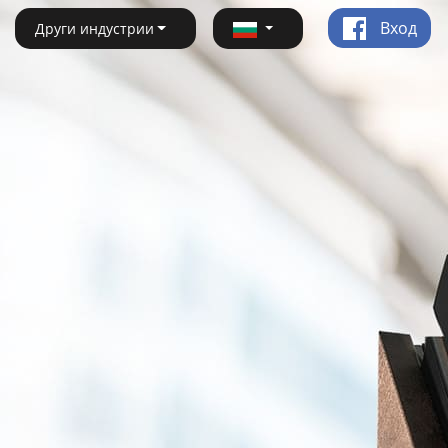
Вход
Други индустрии