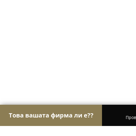
Това вашата фирма ли е??
Пров