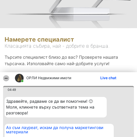
Намерете специалист
Класацията събира, най - добрите в бранша.
Търсите специалист близо до вас? Проверете нашата
търсачка. Използвайте само най-добрите услуги!
ОРЛИ Недвижими имоти
Live chat
Търсене
04:49
Здравейте, радваме се да ви помогнем! 🙂
Моля, кликнете върху съответната тема на
разговора!
Аз съм лауреат, искам да получа маркетингови
Организатор на
Класация
Контакти
материали
класиране
Победители
Контакти
Beautiful Company S.R.L.
Списък на