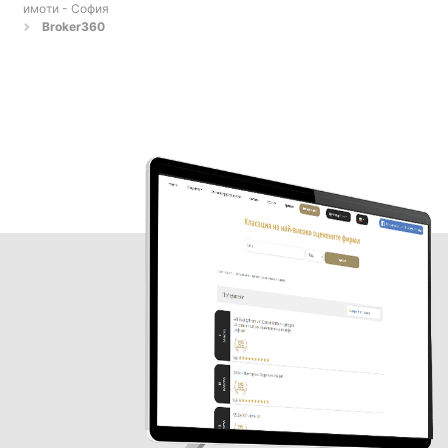
имоти - София
Broker360