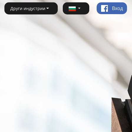
Вход
Други индустрии