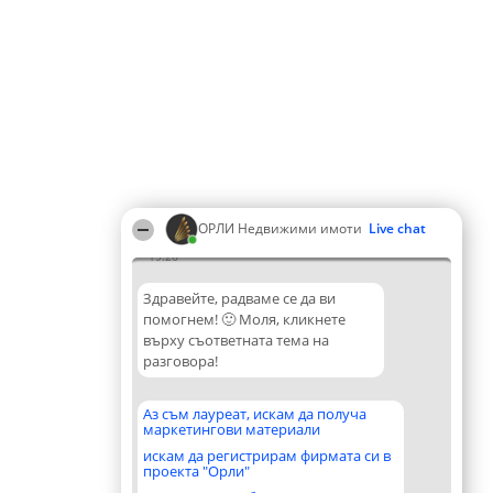
ОРЛИ Недвижими имоти
Live chat
19:26
Здравейте, радваме се да ви
помогнем! 🙂 Моля, кликнете
върху съответната тема на
разговора!
Аз съм лауреат, искам да получа
маркетингови материали
искам да регистрирам фирмата си в
проекта "Орли"