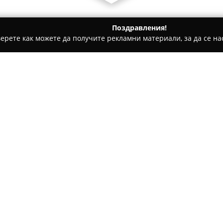
Поздравления!
ерете как можете да получите рекламни материали, за да се нас
и имоти, Инвестиции в имоти, Продажби на имоти - София
Относно компанията:
Астория Имоти
е утвърдена
недвижимите имоти, която фу
Компанията разполага с офис
предоставя разнообразни въз
различни места в страната. 
представител и партньор на
съчетавайки задълбочено опо
международен опит.