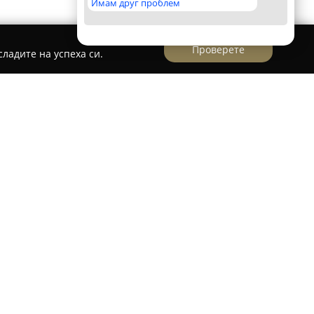
Имам друг проблем
Проверете
ладите на успеха си.
Астория Имоти/Astoria Properties
 фирма, специализирана в сферата на
нкционира на пазара от 2009 година.
и в София и Несебър, което ѝ позволява да
можности за покупка и наем на имоти на
Фирмата се отличава като изключителен
 водеща компания за препродажби в Ирландия,
знаване на българския пазар с ценен