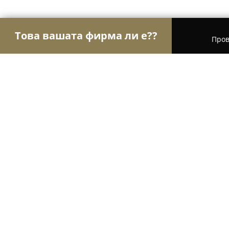
Това вашата фирма ли е??
Пров
Орли Недвижими имоти
Агенции за недвижим
Астория Имоти/Astoria Properties
8
(11)
София, Sofia
Покажи телефонния номер