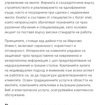
управление на имоти. Фирмата е съсредоточена върху
строителството и реализирането на еднофамилни
къщи, както и посредничи при сделки с недвижими
имоти. Екипът е съставен от специалисти с богат опит,
които непрекъснато обогатяват познанията си чрез
различни обучения и специализации, като основен
акцент се поставя върху високи стандарти на работа.
Принципите, стоящи зад дейността на Марково
Инвест, включват сериозност, коректност и
отговорност. Интересите на клиентите редовно се
защитават чрез предоставяне на навременна и
изчерпателна информация с цел предотвратяване на
недоразумения и грешни стъпки. Компанията залага
на индивидуален подход и внимание към всеки аспект
на работата си, за да подсигури удовлетворението на
клиентите. Освен традиционните услуги в областта на
имотите, компанията изпълнява и вътрешни ремонти,
ВиК и електрически услуги, осигурявайки комплексно
обслужване.