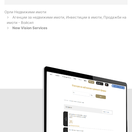
Орли Недвижими имоти
Агенции за недвижими имоти, Инвестиции в имоти, Продажби на
имоти - Войсил
New Vision Services