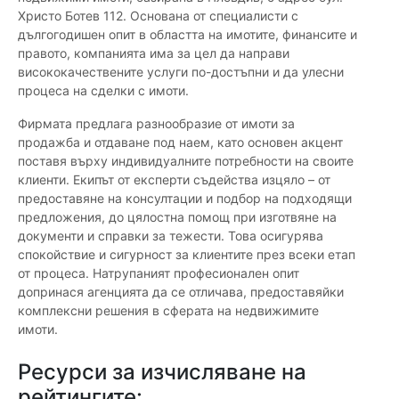
Христо Ботев 112. Основана от специалисти с
дългогодишен опит в областта на имотите, финансите и
правото, компанията има за цел да направи
висококачествените услуги по-достъпни и да улесни
процеса на сделки с имоти.
Фирмата предлага разнообразие от имоти за
продажба и отдаване под наем, като основен акцент
поставя върху индивидуалните потребности на своите
клиенти. Екипът от експерти съдейства изцяло – от
предоставяне на консултации и подбор на подходящи
предложения, до цялостна помощ при изготвяне на
документи и справки за тежести. Това осигурява
спокойствие и сигурност за клиентите през всеки етап
от процеса. Натрупаният професионален опит
допринася агенцията да се отличава, предоставяйки
комплексни решения в сферата на недвижимите
имоти.
Ресурси за изчисляване на
рейтингите: