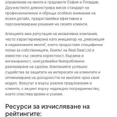
управление на имоти в градовете София и Пловдив.
Дружеството демонстрира висок стандарт на
професионализъм и обръща особено внимание на
всеки детайл, предоставяйки ефективни и
персонализирани решения на своите клиенти.
Агенцията има репутация на иновативна компания,
често характеризирана като инициатор на „революция
в недвижимите имоти“, което предоставя специфични
ползи за собствениците. Екипът на Real Deal Ltd е
известен със своята коректност, бързина и
ангажираност, осигурявайки безпроблемно
реализиране на сделки. Компанията успешно
съдейства за защитата на интересите на клиентите и
оптимизиране на доходността на имотите чрез своя
модел. Фокусът е върху реални предложения и
клиенти, с акцент върху надеждно посредничество,
което спестява време и усилия.
Ресурси за изчисляване на
рейтингите: