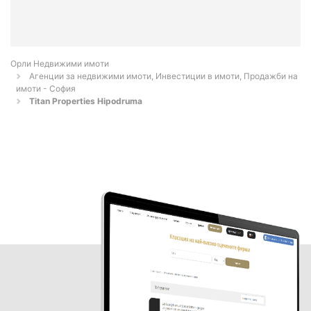
Орли Недвижими имоти
Агенции за недвижими имоти, Инвестиции в имоти, Продажби на
имоти - София
Titan Properties Hipodruma