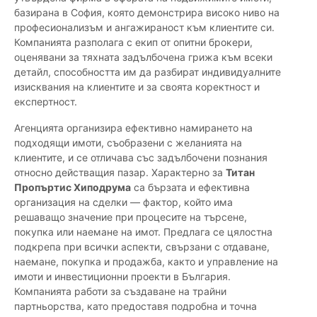
базирана в София, която демонстрира високо ниво на
професионализъм и ангажираност към клиентите си.
Компанията разполага с екип от опитни брокери,
оценявани за тяхната задълбочена грижа към всеки
детайл, способността им да разбират индивидуалните
изисквания на клиентите и за своята коректност и
експертност.
Агенцията организира ефективно намирането на
подходящи имоти, съобразени с желанията на
клиентите, и се отличава със задълбочени познания
относно действащия пазар. Характерно за
Титан
Пропъртис Хиподрума
са бързата и ефективна
организация на сделки — фактор, който има
решаващо значение при процесите на търсене,
покупка или наемане на имот. Предлага се цялостна
подкрепа при всички аспекти, свързани с отдаване,
наемане, покупка и продажба, както и управление на
имоти и инвестиционни проекти в България.
Компанията работи за създаване на трайни
партньорства, като предоставя подробна и точна