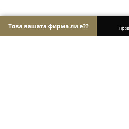
Това вашата фирма ли е??
Пров
Орли Недвижими имоти
Агенции за недвижим
Недвижими имоти "Приоритет"
8.7
(10)
София, бул. Александър Малинов 23