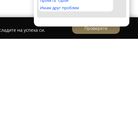
проекта "Орли"
Имам друг проблем
Проверете
ладите на успеха си.
Недвижими имоти "Приоритет"
оти
„Приоритет“
се е наложила като стабилен
 София и предоставя професионални услуги в
а булевард Александър Малинов 23,
 в оказването на цялостна подкрепа на
ксперти разполага със задълбочени познания
тва с ефективни решения както на продавачи,