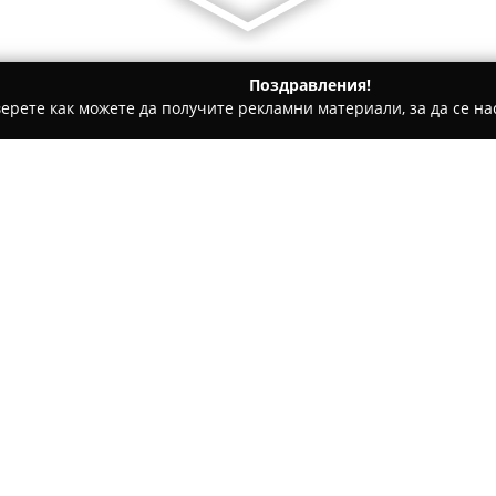
Поздравления!
ерете как можете да получите рекламни материали, за да се нас
и имоти, Инвестиции в имоти, Продажби на имоти - София
Относно компанията:
Агенцията за недвижими им
участник на имотния пазар в
широк обхват. Намираща се н
компанията е специализирана
Покажи повече >>
своите клиенти. Екипът от е
за столичния пазар и съдейс
така и на купувачи.