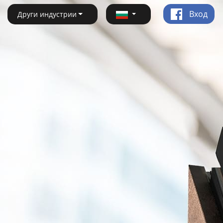
Вход
Други индустрии