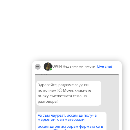
ОРЛИ Недвижими имоти
Live chat
16:59
Здравейте, радваме се да ви
помогнем! 🙂 Моля, кликнете
върху съответната тема на
разговора!
Аз съм лауреат, искам да получа
маркетингови материали
искам да регистрирам фирмата си в