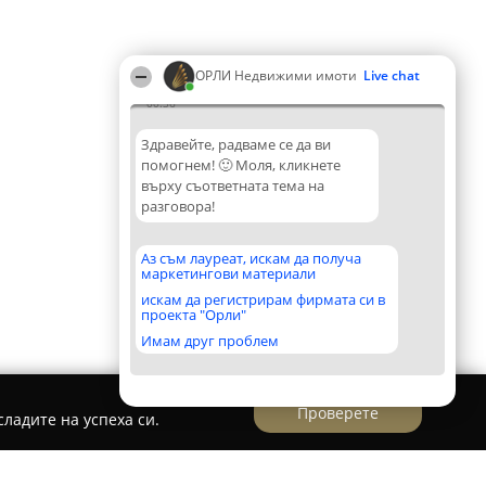
ОРЛИ Недвижими имоти
Live chat
00:36
Здравейте, радваме се да ви
помогнем! 🙂 Моля, кликнете
върху съответната тема на
разговора!
Аз съм лауреат, искам да получа
маркетингови материали
искам да регистрирам фирмата си в
проекта "Орли"
Имам друг проблем
Проверете
ладите на успеха си.