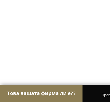
Това вашата фирма ли е??
Пров