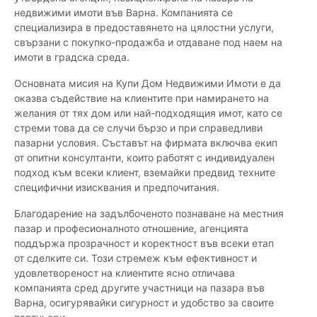
недвижими имоти във Варна. Компанията се
специализира в предоставянето на цялостни услуги,
свързани с покупко-продажба и отдаване под наем на
имоти в градска среда.
Основната мисия на Купи Дом Недвижими Имоти е да
оказва съдействие на клиентите при намирането на
желания от тях дом или най-подходящия имот, като се
стреми това да се случи бързо и при справедливи
пазарни условия. Съставът на фирмата включва екип
от опитни консултанти, които работят с индивидуален
подход към всеки клиент, вземайки предвид техните
специфични изисквания и предпочитания.
Благодарение на задълбоченото познаване на местния
пазар и професионалното отношение, агенцията
поддържа прозрачност и коректност във всеки етап
от сделките си. Този стремеж към ефективност и
удовлетвореност на клиентите ясно отличава
компанията сред другите участници на пазара във
Варна, осигурявайки сигурност и удобство за своите