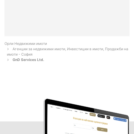
Орли Недвижими имоти
Агенции за недвижими имоти, Инвестиции в имоти, Продажби на
имоти - София
GnD Services Ltd.