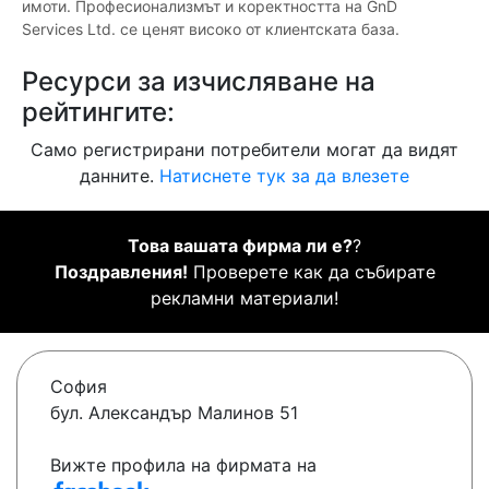
имоти. Професионализмът и коректността на GnD
Services Ltd. се ценят високо от клиентската база.
Ресурси за изчисляване на
рейтингите:
Само регистрирани потребители могат да видят
данните.
Натиснете тук за да влезете
Това вашата фирма ли е?
?
Поздравления!
Проверете как да събирате
рекламни материали!
София
бул. Александър Малинов 51
Вижте профила на фирмата на