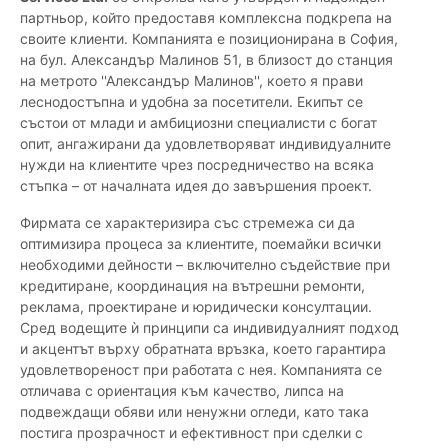
партньор, който предоставя комплексна подкрепа на
своите клиенти. Компанията е позиционирана в София,
на бул. Александър Малинов 51, в близост до станция
на метрото ''Александър Малинов'', което я прави
леснодостъпна и удобна за посетители. Екипът се
състои от млади и амбициозни специалисти с богат
опит, ангажирани да удовлетворяват индивидуалните
нужди на клиентите чрез посредничество на всяка
стъпка – от началната идея до завършения проект.
Фирмата се характеризира със стремежа си да
оптимизира процеса за клиентите, поемайки всички
необходими дейности – включително съдействие при
кредитиране, координация на вътрешни ремонти,
реклама, проектиране и юридически консултации.
Сред водещите ѝ принципи са индивидуалният подход
и акцентът върху обратната връзка, което гарантира
удовлетвореност при работата с нея. Компанията се
отличава с ориентация към качество, липса на
подвеждащи обяви или ненужни огледи, като така
постига прозрачност и ефективност при сделки с