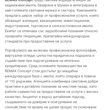
недвижими имоти, базирана в Шумен и интегрирана в
най-голямата световна мрежа в сектора. Компанията
предлага широк набор от професионални услуги, които
обхващат жилищни, ваканционни, инвестиционни,
индустриални, търговски и селскостопански имоти.
Екипът се отличава със задълбочени познания относно
пазарните тенденции, прилагайки международни
стандарти при предоставяне на услуги.
Портфолиото им включва професионална фотография,
виртуални огледи, цялостна юридическа подкрепа и
съдействие при подсигуряване на ипотечно
кредитиране. Сред основните преимущества на
REMAX Concept стои достъпът до мащабна
международна база с имоти, която оперира в повече
от 110 държави. Агенцията комбинира световни добри
практики и детайлно познание за местния пазар, като
работи съвместно за предоставяне на услуги с високо
качество. Акцентът е върху детайлния подход,
създаването на доверие и осигуряване на
спокойствие по време на целия процес по сключване