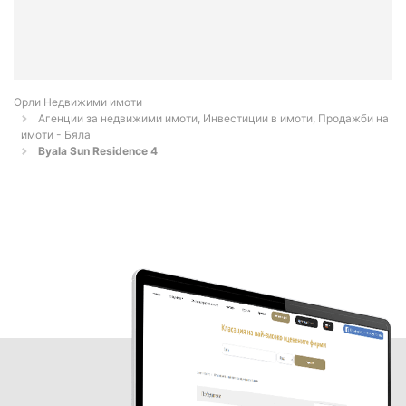
Орли Недвижими имоти
Агенции за недвижими имоти, Инвестиции в имоти, Продажби на
имоти - Бяла
Byala Sun Residence 4