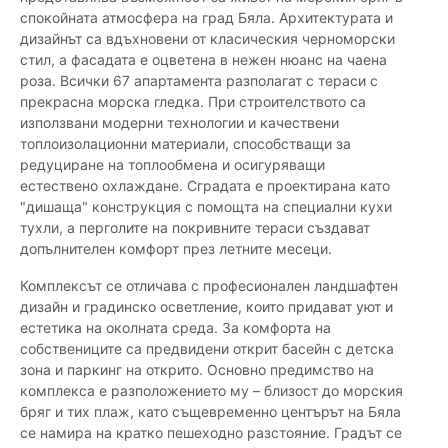
спокойната атмосфера на град Бяла. Архитектурата и
дизайнът са вдъхновени от класическия черноморски
стил, а фасадата е оцветена в нежен нюанс на чаена
роза. Всички 67 апартамента разполагат с тераси с
прекрасна морска гледка. При строителството са
използвани модерни технологии и качествени
топлоизолационни материали, способстващи за
редуциране на топлообмена и осигуряващи
естествено охлаждане. Сградата е проектирана като
"дишаща" конструкция с помощта на специални кухи
тухли, а перголите на покривните тераси създават
допълнителен комфорт през летните месеци.
Комплексът се отличава с професионален ландшафтен
дизайн и градинско осветление, които придават уют и
естетика на околната среда. За комфорта на
собствениците са предвидени открит басейн с детска
зона и паркинг на открито. Основно предимство на
комплекса е разположението му – близост до морския
бряг и тих плаж, като същевременно центърът на Бяла
се намира на кратко пешеходно разстояние. Градът се