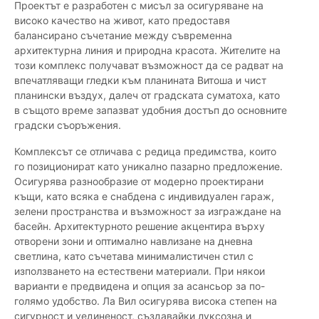
Проектът е разработен с мисъл за осигуряване на
високо качество на живот, като предоставя
балансирано съчетание между съвременна
архитектурна линия и природна красота. Жителите на
този комплекс получават възможност да се радват на
впечатляващи гледки към планината Витоша и чист
планински въздух, далеч от градската суматоха, като
в същото време запазват удобния достъп до основните
градски съоръжения.
Комплексът се отличава с редица предимства, които
го позиционират като уникално пазарно предложение.
Осигурява разнообразие от модерно проектирани
къщи, като всяка е снабдена с индивидуален гараж,
зелени пространства и възможност за изграждане на
басейн. Архитектурното решение акцентира върху
отворени зони и оптимално навлизане на дневна
светлина, като съчетава минималистичен стил с
използването на естествени материали. При някои
варианти е предвидена и опция за асансьор за по-
голямо удобство. Ла Вил осигурява висока степен на
сигурност и уединеност, създавайки луксозна и