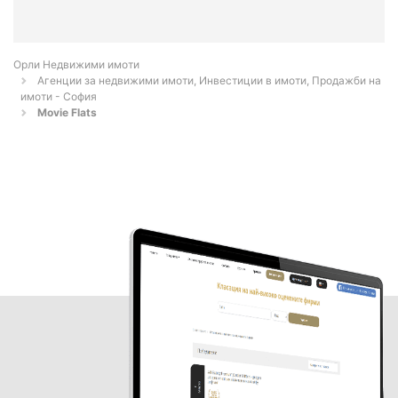
Орли Недвижими имоти
Агенции за недвижими имоти, Инвестиции в имоти, Продажби на
имоти - София
Movie Flats