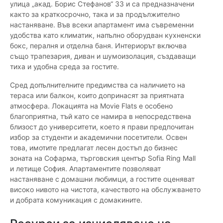
улица „акад. Борис Стефанов“ 33 и са предназначени
както за краткосрочно, така и за продължително
настаняване. Във всеки апартамент има съвременни
удобства като климатик, напълно оборудван кухненски
бокс, пералня и отделна баня. Интериорът включва
също трапезария, диван и шумоизолация, създаващи
тиха и удобна среда за гостите.
Сред допълнителните предимства са наличието на
тераса или балкон, които допринасят за приятната
атмосфера. Локацията на Movie Flats е особено
благоприятна, тъй като се намира в непосредствена
близост до университети, което я прави предпочитан
избор за студенти и академични посетители. Освен
това, имотите предлагат лесен достъп до бизнес
зоната на Софарма, търговския център Sofia Ring Mall
и летище София. Апартаментите позволяват
настаняване с домашни любимци, а гостите оценяват
високо нивото на чистота, качеството на обслужването
и добрата комуникация с домакините.