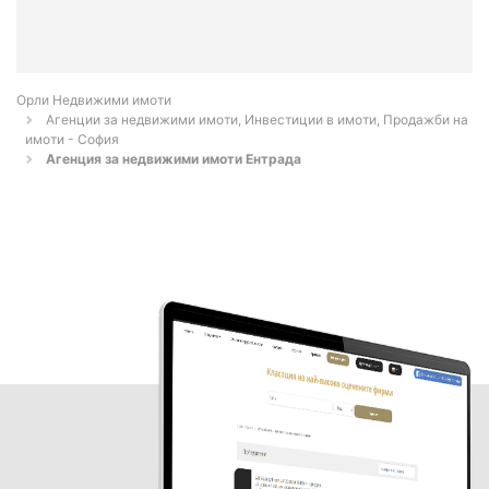
Орли Недвижими имоти
Агенции за недвижими имоти, Инвестиции в имоти, Продажби на
имоти - София
Агенция за недвижими имоти Ентрада