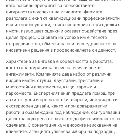
като основен приоритет са спокойствието,
сигурността и успехът на клиентите. Фирмата
разполага с екип от квалифицирани професионалисти
и опитни консултанти, които посредничат при сделки с
имоти, извършват оценки и оказват съдействие през
целия процес. Основата на успеха им е тясното
сътрудничество, обменът на опит и внедряването на
иновативни решения в професионалната си дейност.
Характерна за Ентрада е коректността в работата,
което гарантира изпълнение на всички поети
ангажименти. Компанията дава избор от различни
видове имоти: студиа, двустайни, тристайни и
многостайни апартаменти, къщи, гаражи и
паркоместа. Експертният екип предлага помощ при
архитектурни и проектантски въпроси, интериорен и
екстериорен дизайн, както и при довършителни
работи и обзавеждане под наблюдение, осигурявайки
цялостна подкрепа от началото до финализирането на
сделката. С ориентация към високите изисквания на
клиентите, агенцията улеснява избора на подходящ