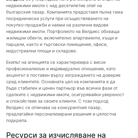
недвижими имоти с над десетилетие опит на
българския пазар. Компанията предоставя пълна гама
посреднически услуги при осъществяването на
покупко-продажби и наеми на различни видове
недвижими имоти. Портфолиото на Велдикс обхваща
жилищни обекти, включително апартаменти, къщи и
парцели, както и търговски помещения, офиси,
индустриални площи и складове.
Екипът на агенцията се характеризира с висок
професионализъм и индивидуално отношение, като
акцентът е поставен върху изграждането на доверие
сред клиентите. Основната цел на компанията е да
бъде стабилен и ценен партньор във всички фази от
сделките с недвижими имоти, осигурявайки увереност
и спокойствие за своите клиенти. С този подход
Велдикс се отличава на конкурентния пазар,
предлагайки персонализирани решения и цялостна
подкрепа.
Ресурси за изчисляване на