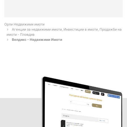
Орли Недвижими имоти
Агенции за недвижими имоти, Инвестиции в имоти, Продажби на
имоти - Пловдив
Велдикс - Недвижими Имоти