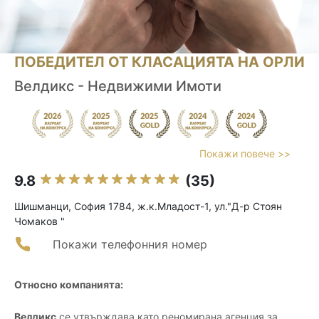
ПОБЕДИТЕЛ ОТ КЛАСАЦИЯТА НА ОРЛИ
Велдикс - Недвижими Имоти
Покажи повече >>
9.8
(35)
Шишманци, София 1784, ж.к.Младост-1, ул."Д-р Стоян
Чомаков "
Покажи телефонния номер
Относно компанията:
Велдикс
се утвърждава като реномирана агенция за