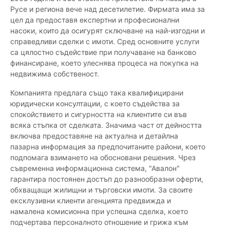
Русе и региона вече над десетилетие. Фирмата има за
цел да предоставя експертни и професионални
насоки, които да осигурят сключване на най-изгодни и
справедливи сделки с имоти. Сред основните услуги
са цялостно съдействие при получаване на банково
финансиране, което улеснява процеса на покупка на
недвижима собственост.
Компанията предлага също така квалифицирани
юридически консултации, с което съдейства за
спокойствието и сигурността на клиентите си във
всяка стъпка от сделката. Значима част от дейността
включва предоставяне на актуална и детайлна
пазарна информация за предпочитаните райони, което
подпомага взимането на обосновани решения. Чрез
съвременна информационна система, "Авалон"
гарантира постоянен достъп до разнообразни оферти,
обхващащи жилищни и търговски имоти. За своите
ексклузивни клиенти агенцията предвижда и
намалена комисионна при успешна сделка, което
подчертава персоналното отношение и грижа към