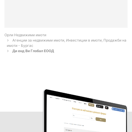
Орли Недвижими имоти
Агенции за недвижими имоти, Инвестиции в имоти, Продажби на
имоти - Бургас
Ди енд Ви Глобал ЕООД