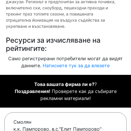
джакузи. Регионът е предпочитан за активна почивка,
включително ски, сноуборд, пешеходни преходи и
трекинг през топлите сезони, а повишената
отрицателна йонизация на въздуха съдейства за
укрепване и възстановяване.
Ресурси за изчисляване на
рейтингите:
Само регистрирани потребители могат да видят
данните.
Натиснете тук за да влезете
Това вашата фирма ли е?
?
Поздравления!
Проверете как да събирате
рекламни материали!
Смолян
к.к. Пампорово, в.с."Елит Пампорово"