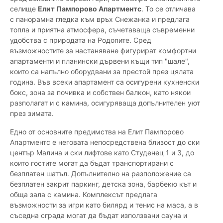
селище
Елит Пампорово Апартментс
. То се отличава
с панорамна гледка към връх Снежанка и предлага
топла и приятна атмосфера, съчетаваща съвременни
удобства с природата на Родопите. Сред
възможностите за настаняване фигурират комфортни
апартаменти и планински дървени къщи тип "шале",
които са напълно оборудвани за престой през цялата
година. Във всеки апартамент са осигурени кухненски
бокс, зона за почивка и собствен балкон, като някои
разполагат и с камина, осигуряваща допълнителен уют
през зимата.
Едно от основните предимства на Елит Пампорово
Апартментс е неговата непосредствена близост до ски
център Малина и ски лифтове като Студенец 1 и 3, до
които гостите могат да бъдат транспортирани с
безплатен шатъл. Допълнително на разположение са
безплатен закрит паркинг, детска зона, барбекю кът и
обща зала с камина. Комплексът предлага
възможности за игри като билярд и тенис на маса, а в
съседна сграда могат да бъдат използвани сауна и