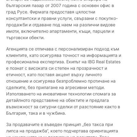
българския пазар от 2007 година с основен офис в
град Русе. Фирмата предоставя цялостни
консултантски и правни услуги, свързани с покупко-
продажби и отдаване под наем на различни видове
имоти, включително апартаменти, къщи, парцели и
търговски обекти.
Агенцията се отличава с персонализиран подход към
клиентите, като осигурява точност на информацията и
професионална експертиза. Екипът на IBG Real Estates
е познат с високата си степен на прозрачност и
етичност, като поставя акцент върху личното
отношение и осигурява безпроблемно протичане на
сделките, без прилагане на агресивни методи.
Използването на иновативни технологии спомага за
детайлното представяне на обектите и предлага
възможност за сигурни сделки от разстояние както в
България, така и в чужбина.
За продавачите е въведен принцип „без такса при
липса на продажба“, което подчертава ориентацията