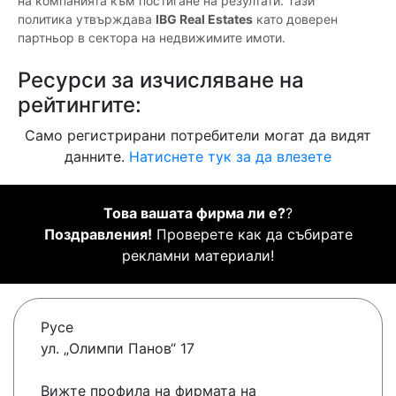
на компанията към постигане на резултати. Тази
политика утвърждава
IBG Real Estates
като доверен
партньор в сектора на недвижимите имоти.
Ресурси за изчисляване на
рейтингите:
Само регистрирани потребители могат да видят
данните.
Натиснете тук за да влезете
Това вашата фирма ли е?
?
Поздравления!
Проверете как да събирате
рекламни материали!
Русе
ул. „Олимпи Панов“ 17
Вижте профила на фирмата на