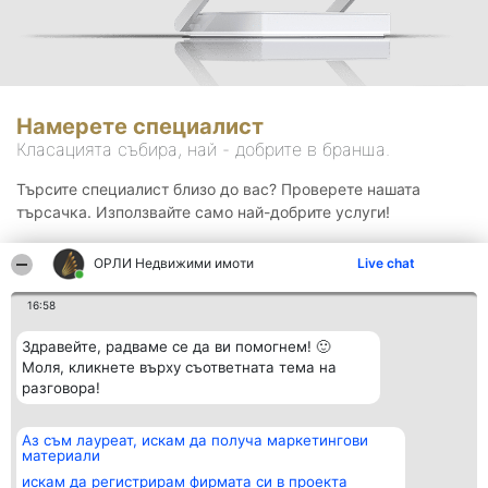
Намерете специалист
Класацията събира, най - добрите в бранша.
Търсите специалист близо до вас? Проверете нашата
търсачка. Използвайте само най-добрите услуги!
ОРЛИ Недвижими имоти
Live chat
Търсене
16:58
Здравейте, радваме се да ви помогнем! 🙂
Моля, кликнете върху съответната тема на
разговора!
Аз съм лауреат, искам да получа маркетингови
Организатор на
Класация
Контакти
материали
класиране
Победители
Контакти
Beautiful Company S.R.L.
Списък на
искам да регистрирам фирмата си в проекта