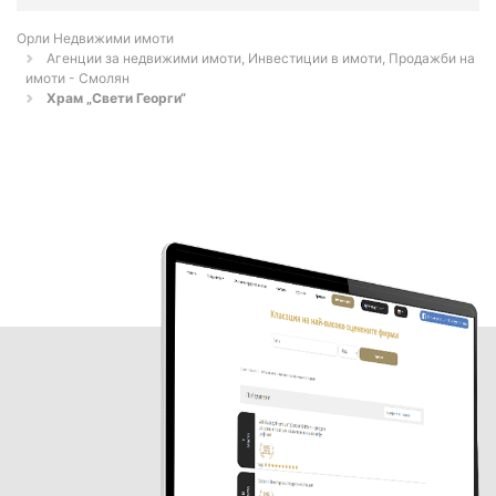
Орли Недвижими имоти
Агенции за недвижими имоти, Инвестиции в имоти, Продажби на
имоти - Смолян
Храм „Свети Георги“