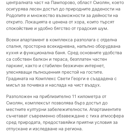
централната част на Пампорово, област Смолян, което
осигурява лесен достъп до природните дадености на
Родопите и множество възможности за дейности на
открито. Локацията е ценена от хора, които търсят
спокойствие и удобно бягство от градския шум.
Всеки апартамент в комплекса разполага с отделна
спалня, просторна всекидневна, напълно оборудвана
кухня и функционална баня. Сред основните удобства
са собствен балкон и тераса, безплатен частен
паркинг, както и стабилен безжичен интернет,
улесняващи пълноценния престой на гостите.
Градината на Комплекс Свети Георги е създадена с
мисъл за почивка и наслада на чист въздух.
Разположен на приблизително 11 километра от
Смолян, комплексът позволява бърз достъп до
местните културни забележителности. Апартаментите
съчетават съвременно обзавеждане с тиха атмосфера
сред природата, предоставяйки приятни условия за
отпускане и изследване на региона.