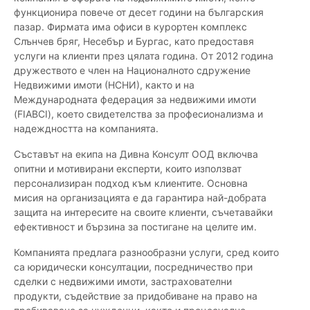
функционира повече от десет години на българския
пазар. Фирмата има офиси в курортен комплекс
Слънчев бряг, Несебър и Бургас, като предоставя
услуги на клиенти през цялата година. От 2012 година
дружеството е член на Националното сдружение
Недвижими имоти (НСНИ), както и на
Международната федерация за недвижими имоти
(FIABCI), което свидетелства за професионализма и
надеждността на компанията.
Съставът на екипа на Дивна Консулт ООД включва
опитни и мотивирани експерти, които използват
персонализиран подход към клиентите. Основна
мисия на организацията е да гарантира най-добрата
защита на интересите на своите клиенти, съчетавайки
ефективност и бързина за постигане на целите им.
Компанията предлага разнообразни услуги, сред които
са юридически консултации, посредничество при
сделки с недвижими имоти, застрахователни
продукти, съдействие за придобиване на право на