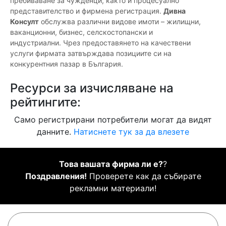
пребиваване за чужденци, както и процесуално
представителство и фирмена регистрация.
Дивна
Консулт
обслужва различни видове имоти – жилищни,
ваканционни, бизнес, селскостопански и
индустриални. Чрез предоставянето на качествени
услуги фирмата затвърждава позициите си на
конкурентния пазар в България.
Ресурси за изчисляване на
рейтингите:
Само регистрирани потребители могат да видят
данните.
Натиснете тук за да влезете
Това вашата фирма ли е?
?
Поздравления!
Проверете как да събирате
рекламни материали!