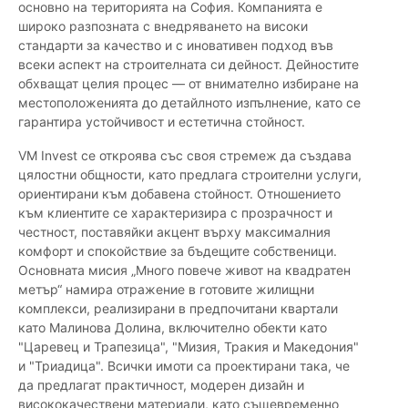
основно на територията на София. Компанията е
широко разпозната с внедряването на високи
стандарти за качество и с иновативен подход във
всеки аспект на строителната си дейност. Дейностите
обхващат целия процес — от внимателно избиране на
местоположенията до детайлното изпълнение, като се
гарантира устойчивост и естетична стойност.
VM Invest се откроява със своя стремеж да създава
цялостни общности, като предлага строителни услуги,
ориентирани към добавена стойност. Отношението
към клиентите се характеризира с прозрачност и
честност, поставяйки акцент върху максималния
комфорт и спокойствие за бъдещите собственици.
Основната мисия „Много повече живот на квадратен
метър“ намира отражение в готовите жилищни
комплекси, реализирани в предпочитани квартали
като Малинова Долина, включително обекти като
"Царевец и Трапезица", "Мизия, Тракия и Македония"
и "Триадица". Всички имоти са проектирани така, че
да предлагат практичност, модерен дизайн и
висококачествени материали, като същевременно