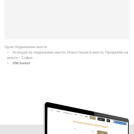
Орли Недвижими имоти
Агенции за недвижими имоти, Инвестиции в имоти, Продажби на
имоти - София
VM invest