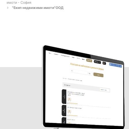
имоти - София
"Екип недвижими имоти"ООД