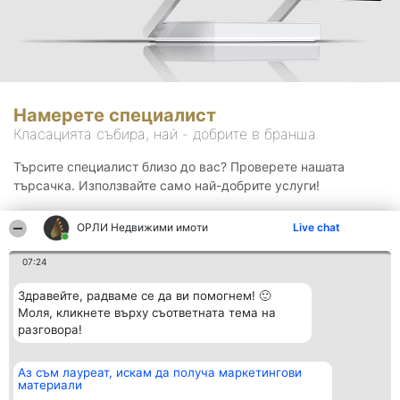
Намерете специалист
Класацията събира, най - добрите в бранша.
Търсите специалист близо до вас? Проверете нашата
търсачка. Използвайте само най-добрите услуги!
ОРЛИ Недвижими имоти
Live chat
Търсене
07:24
Здравейте, радваме се да ви помогнем! 🙂
Моля, кликнете върху съответната тема на
разговора!
Аз съм лауреат, искам да получа маркетингови
Организатор на
Класация
Контакти
материали
класиране
Победители
Контакти
Beautiful Company S.R.L.
Списък на