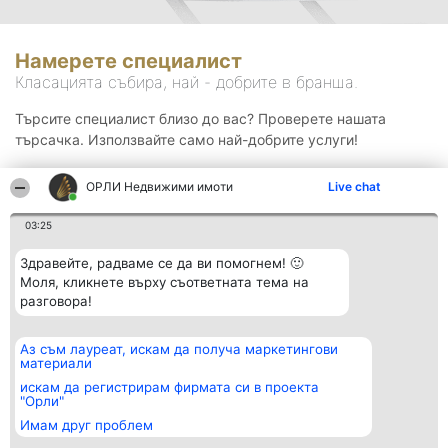
Намерете специалист
Класацията събира, най - добрите в бранша.
Търсите специалист близо до вас? Проверете нашата
търсачка. Използвайте само най-добрите услуги!
ОРЛИ Недвижими имоти
Live chat
Търсене
03:25
Здравейте, радваме се да ви помогнем! 🙂
Моля, кликнете върху съответната тема на
разговора!
Аз съм лауреат, искам да получа маркетингови
Организатор на
Класация
Контакти
материали
класиране
Победители
Контакти
Beautiful Company S.R.L.
Списък на
искам да регистрирам фирмата си в проекта
BulevardulAleea Timișul De
всички
"Орли"
Sus Nr. 2, Bl. A30, Sc. A, Et.
победители
Имам друг проблем
4, Ap. 13
Правила
București 53-238
Статут/Устав