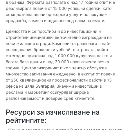
в бранша. Фирмата разполага с над 17 години опит и е
реализирала повече от 15 000 успешни сделки, като
осъществява пълни брокерски услуги по покупко-
продажба, замяна и отдаване под наем на имоти.
Дейността ѝ се простира и до инвестиционни и
строителни инициативи, включително изграждане на
нови жилищни сгради. Компанията разполага с най-
посещавания брокерски уебсайт в страната, който
ежегодно привлича над 1 000 000 купувачи, както и
богата база данни с над 30 000 нови клиента всяка
година. Централизираният ѝ кол център обслужва
множество запитвания ежедневно, а екипът от повече
от 250 квалифицирани професионалисти работи в 13
офиса из цяла България. Значими инвестиции в
реклама и маркетинг осигуряват широка
разпознаваемост и доверие сред клиентите.
Ресурси за изчисляване на
рейтингите: