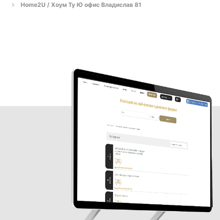
Home2U / Хоум Ту Ю офис Владислав 81