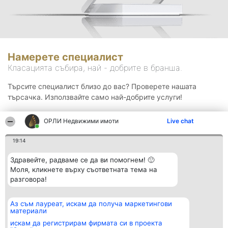
Намерете специалист
Класацията събира, най - добрите в бранша.
Търсите специалист близо до вас? Проверете нашата
търсачка. Използвайте само най-добрите услуги!
ОРЛИ Недвижими имоти
Live chat
Търсене
19:14
Здравейте, радваме се да ви помогнем! 🙂
Моля, кликнете върху съответната тема на
разговора!
Аз съм лауреат, искам да получа маркетингови
Организатор на
Класация
Контакти
материали
класиране
Победители
Контакти
Beautiful Company S.R.L.
Списък на
искам да регистрирам фирмата си в проекта
BulevardulAleea Timișul De
всички