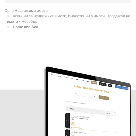
Орли Недвижими имоти
Агенции за недвижими имоти, Инвестиции в имоти, Продажби на
имоти - Несебър
Home and Sea