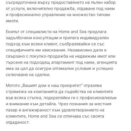
съсредоточена върху предоставянето на пълен набор
от услуги, включително продажба, отдаване под наем
и професионално управление на множество типове
имоти.
Екипът от специалисти на Home and Sea предлага
задълбочени консултации и прилага индивидуален
подход към всеки клиент, съобразявайки се със
специфичните им изисквания. Независимо дали е
свързано с покупко-продажба на недвижим имот или
търсене на подходящ апартамент под наем, агенцията
има за цел да осигури оптимални условия и успешно
сключване на сделки.
Мотото „Вашият дом е наш приоритет“ отразява
стремежа на компанията да съдейства на клиентите
във всяка стъпка, подкрепяйки ги с професионализъм
и внимание към детайла. Чрез познания за местния
пазар и ангажираност към удовлетворението на
клиентите, Home and Sea се отличава със своята
отдаденост.