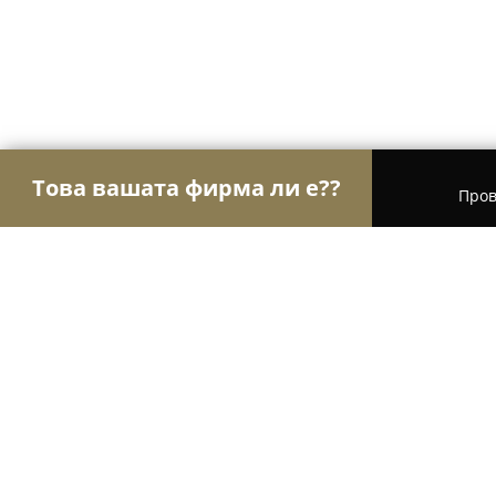
Това вашата фирма ли е??
Пров
Орли Недвижими имоти
Агенции за недвижим
Imoti Bansko BG / Имоти Банско 