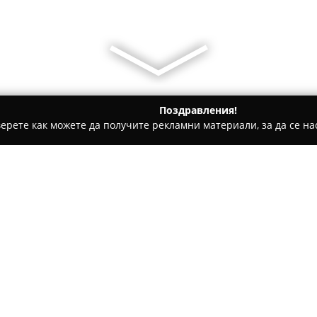
Поздравления!
ерете как можете да получите рекламни материали, за да се нас
и имоти, Инвестиции в имоти, Продажби на имоти - Банско
БГ ЕООД
Относно компанията:
Имоти Банско БГ
се утвържд
имоти, отдадена на продажба
Банско. Същественото познав
компанията да предоставя т