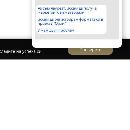
Аз съм лауреат, искам да получа
маркетингови материали
искам да регистрирам фирмата си в
проекта "Орли"
Имам друг проблем
Проверете
ладите на успеха си.
Imoti Bansko BG / Имоти Банско БГ ЕООД
ава като основна агенция за недвижими
та на ваканционни имоти основно в района на
ане на местния пазар позволява на
очни оценки на имотите и квалифицирани