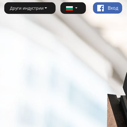
Вход
Други индустрии