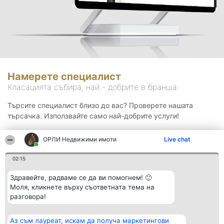
Намерете специалист
Класацията събира, най - добрите в бранша.
Търсите специалист близо до вас? Проверете нашата
търсачка. Използвайте само най-добрите услуги!
ОРЛИ Недвижими имоти
Live chat
Търсене
02:15
Здравейте, радваме се да ви помогнем! 🙂
Моля, кликнете върху съответната тема на
разговора!
Аз съм лауреат, искам да получа маркетингови
Организатор на
Класация
Контакти