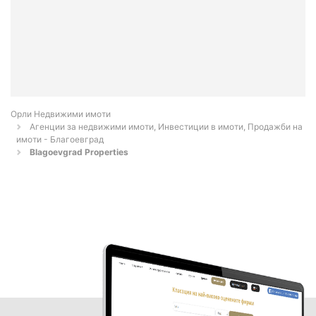
Орли Недвижими имоти
Агенции за недвижими имоти, Инвестиции в имоти, Продажби на
имоти - Благоевград
Blagoevgrad Properties