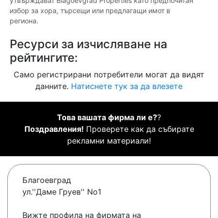
утвърждават Blagoevgrad Properties като предпочитан
избор за хора, търсещи или предлагащи имот в
региона.
Ресурси за изчисляване на
рейтингите:
Само регистрирани потребители могат да видят
данните.
Натиснете тук за да влезете
Това вашата фирма ли е?
?
Поздравления!
Проверете как да събирате
рекламни материали!
Благоевград
ул.''Даме Груев'' No1
Вижте профила на фирмата на