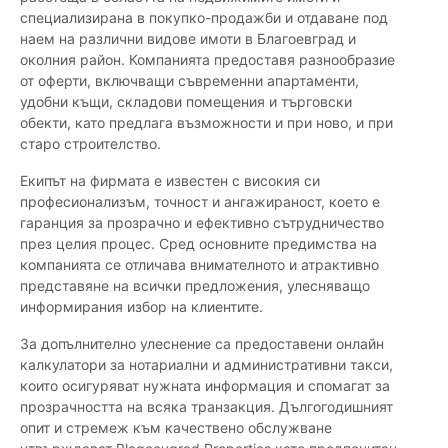
специализирана в покупко-продажби и отдаване под
наем на различни видове имоти в Благоевград и
околния район. Компанията предоставя разнообразие
от оферти, включващи съвременни апартаменти,
удобни къщи, складови помещения и търговски
обекти, като предлага възможности и при ново, и при
старо строителство.
Екипът на фирмата е известен с високия си
професионализъм, точност и ангажираност, което е
гаранция за прозрачно и ефективно сътрудничество
през целия процес. Сред основните предимства на
компанията се отличава внимателното и атрактивно
представяне на всички предложения, улесняващо
информирания избор на клиентите.
За допълнително улеснение са предоставени онлайн
калкулатори за нотариални и административни такси,
които осигуряват нужната информация и спомагат за
прозрачността на всяка транзакция. Дългогодишният
опит и стремеж към качествено обслужване