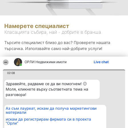
Намерете специалист
Класацията събира, най - добрите в бранша.
Търсите специалист близо до вас? Проверете нашата
търсачка. Използвайте само най-добрите услуги!
ОРЛИ Недвижими имоти
Live chat
Търсене
02:08
Здравейте, радваме се да ви помогнем! 🙂
Моля, кликнете върху съответната тема на
разговора!
Аз съм лауреат, искам да получа маркетингови
Организатор на
Класация
Контакти
материали
класиране
Победители
Контакти
Beautiful Company S.R.L.
Списък на
искам да регистрирам фирмата си в проекта
BulevardulAleea Timișul De
всички
"Орли"
Sus Nr. 2, Bl. A30, Sc. A, Et.
победители