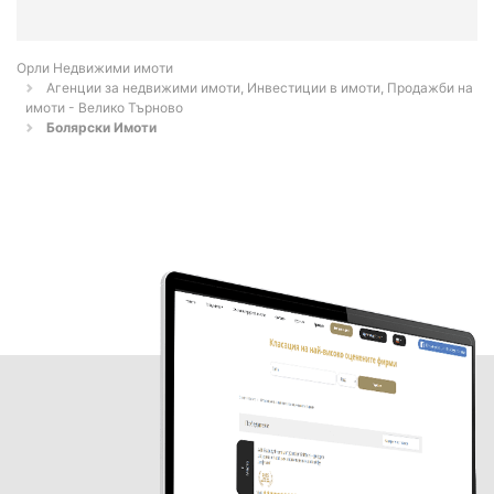
Орли Недвижими имоти
Агенции за недвижими имоти, Инвестиции в имоти, Продажби на
имоти - Велико Търново
Болярски Имоти