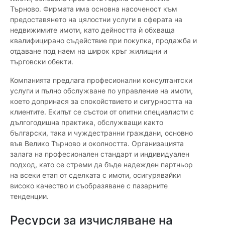
Търново. Фирмата има основна насоченост към
предоставянето на цялостни услуги в сферата на
недвижимите имоти, като дейността ѝ обхваща
квалифицирано съдействие при покупка, продажба и
отдаване под наем на широк кръг жилищни и
търговски обекти.
Компанията предлага професионални консултантски
услуги и пълно обслужване по управление на имоти,
което допринася за спокойствието и сигурността на
клиентите. Екипът се състои от опитни специалисти с
дългогодишна практика, обслужващи както
български, така и чуждестранни граждани, основно
във Велико Търново и околността. Организацията
залага на професионален стандарт и индивидуален
подход, като се стреми да бъде надежден партньор
на всеки етап от сделката с имоти, осигурявайки
високо качество и съобразяване с пазарните
тенденции.
Ресурси за изчисляване на