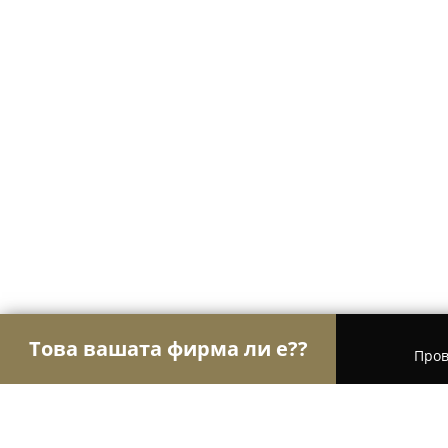
Това вашата фирма ли е??
Пров
Орли Недвижими имоти
Агенции за недвижим