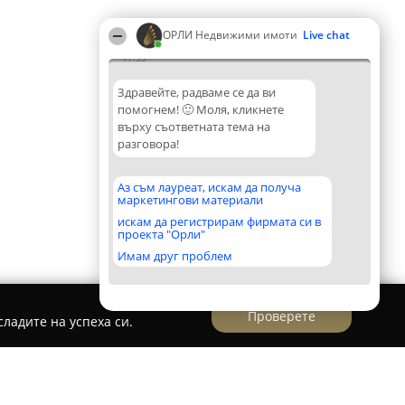
ОРЛИ Недвижими имоти
Live chat
17:55
Здравейте, радваме се да ви
помогнем! 🙂 Моля, кликнете
върху съответната тема на
разговора!
Аз съм лауреат, искам да получа
маркетингови материали
искам да регистрирам фирмата си в
проекта "Орли"
Имам друг проблем
Проверете
ладите на успеха си.
Галин Гавраилов-Адрес Недвижими Имоти