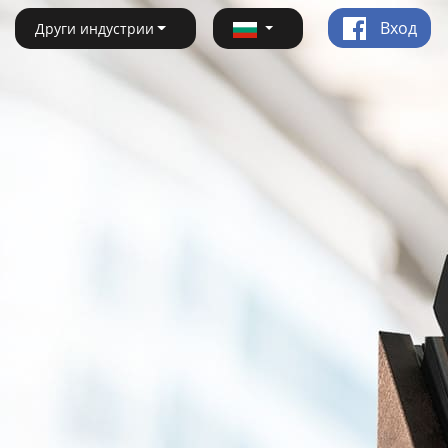
Вход
Други индустрии