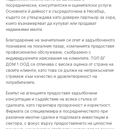
посреднически, консултантски и оценителски услуги.
Основната ѝ дейност е съсредоточена в Несебър,
където се утвърждава като доверен партньор за хора,
които възнамеряват да купуват или продават
недвижими имоти.
Благодарение на значителния си опит и задълбоченото
познаване на локалния пазар, компанията предоставя
професионално обслужване, съобразено с
индивидуалните изисквания на клиентите. ТОП БГ
ДОМ 1 ООД се отличава с висока оценка от страна на
своите клиенти, като това се дължи на непрекъснатия
стремеж към качество и удовлетвореност на
потребителите.
Екипът на агенцията предоставя задълбочени
консултации и съдействие на всяка стъпка от
сделката, като гарантира прозрачност и коректност.
Фирмата се специализира в посредничеството при
различни имотни сделки и подпомага инвестиции в
сектора, с фокус върху предоставянето на цялостни