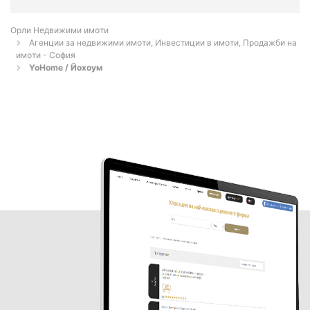
Орли Недвижими имоти
Агенции за недвижими имоти, Инвестиции в имоти, Продажби на
имоти - София
YoHome / Йохоум