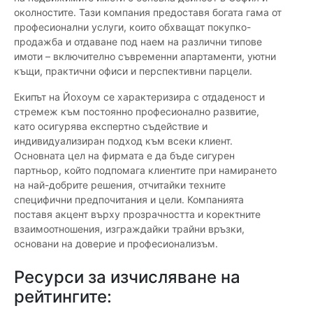
околностите. Тази компания предоставя богата гама от
професионални услуги, които обхващат покупко-
продажба и отдаване под наем на различни типове
имоти – включително съвременни апартаменти, уютни
къщи, практични офиси и перспективни парцели.
Екипът на Йохоум се характеризира с отдаденост и
стремеж към постоянно професионално развитие,
като осигурява експертно съдействие и
индивидуализиран подход към всеки клиент.
Основната цел на фирмата е да бъде сигурен
партньор, който подпомага клиентите при намирането
на най-добрите решения, отчитайки техните
специфични предпочитания и цели. Компанията
поставя акцент върху прозрачността и коректните
взаимоотношения, изграждайки трайни връзки,
основани на доверие и професионализъм.
Ресурси за изчисляване на
рейтингите: