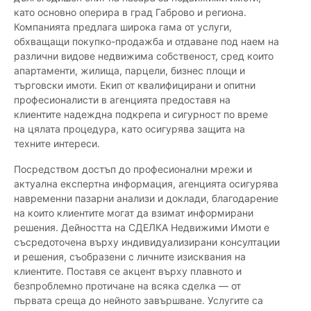
като основно оперира в град Габрово и региона.
Компанията предлага широка гама от услуги,
обхващащи покупко-продажба и отдаване под наем на
различни видове недвижима собственост, сред които
апартаменти, жилища, парцели, бизнес площи и
търговски имоти. Екип от квалифицирани и опитни
професионалисти в агенцията предоставя на
клиентите надеждна подкрепа и сигурност по време
на цялата процедура, като осигурява защита на
техните интереси.
Посредством достъп до професионални мрежи и
актуална експертна информация, агенцията осигурява
навременни пазарни анализи и доклади, благодарение
на които клиентите могат да взимат информирани
решения. Дейността на СДЕЛКА Недвижими Имоти е
съсредоточена върху индивидуализирани консултации
и решения, съобразени с личните изисквания на
клиентите. Поставя се акцент върху плавното и
безпроблемно протичане на всяка сделка — от
първата среща до нейното завършване. Услугите са