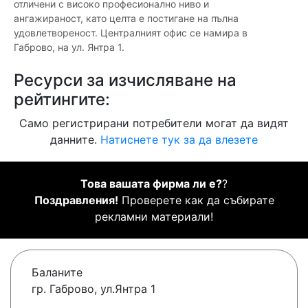
отличени с високо професионално ниво и
ангажираност, като целта е постигане на пълна
удовлетвореност. Централният офис се намира в
Габрово, на ул. Янтра 1.
Ресурси за изчисляване на
рейтингите:
Само регистрирани потребители могат да видят
данните.
Натиснете тук за да влезете
Това вашата фирма ли е?
?
Поздравления!
Проверете как да събирате
рекламни материали!
Баланите
гр. Габрово, ул.Янтра 1