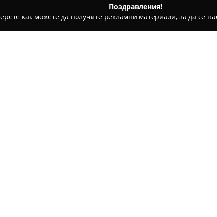
Поздравления!
ерете как можете да получите рекламни материали, за да се нас
и имоти, Инвестиции в имоти, Продажби на имоти - Пловдив
Относно компанията:
Имоти Онлайн
ЕООД е реном
имоти, фокусирана основно в
има трайно присъствие на па
професионални услуги както 
Покажи повече >>
видове недвижима собственос
Основана през 2005 г., а пре
разполага със значителен оп
устойчиви и персонализиран
задълбочени познания за ме
индивидуален подход към кли