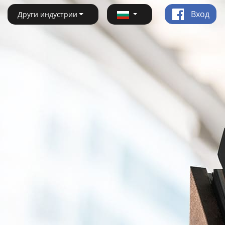
Вход
Други индустрии