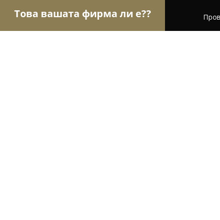
Това вашата фирма ли е??
Пров
Орли Недвижими имоти
Агенции за недвижим
Имоти Онлайн ЕООД
8.5
(5)
Пловдив, Шести Септември 54
Покажи телефонния номер