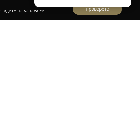
Проверете
ладите на успеха си.
Имоти Онлайн ЕООД
ирана фирма в сектора на недвижимите
ърху град Пловдив и околността. Компанията
зара, като осигурява широк избор от
за продажба, така и за наемане на различни
т.
з 2015 г. приема името Имоти Онлайн, фирмата
ит, което позволява предоставяне на
и решения. Екипът се отличава със
стното пазарно пространство и демонстрира
ентите, като поставя акцент върху