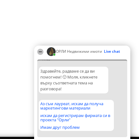
ОРЛИ Недвижими имоти
Live chat
11:45
Здравейте, радваме се да ви
помогнем! 🙂 Моля, кликнете
върху съответната тема на
разговора!
Аз съм лауреат, искам да получа
маркетингови материали
искам да регистрирам фирмата си в
проекта "Орли"
Имам друг проблем