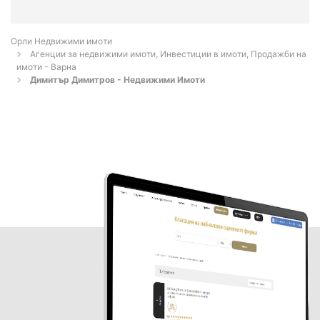
Орли Недвижими имоти
Агенции за недвижими имоти, Инвестиции в имоти, Продажби на
имоти - Варна
Димитър Димитров - Недвижими Имоти