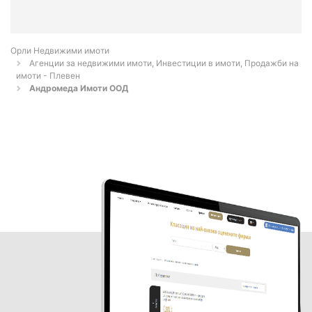
Орли Недвижими имоти
Агенции за недвижими имоти, Инвестиции в имоти, Продажби на
имоти - Плевен
Андромеда Имоти ООД