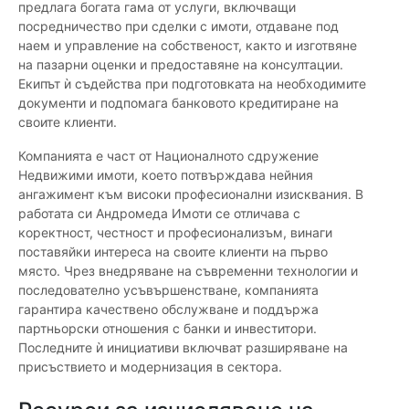
предлага богата гама от услуги, включващи
посредничество при сделки с имоти, отдаване под
наем и управление на собственост, както и изготвяне
на пазарни оценки и предоставяне на консултации.
Екипът ѝ съдейства при подготовката на необходимите
документи и подпомага банковото кредитиране на
своите клиенти.
Компанията е част от Националното сдружение
Недвижими имоти, което потвърждава нейния
ангажимент към високи професионални изисквания. В
работата си Андромеда Имоти се отличава с
коректност, честност и професионализъм, винаги
поставяйки интереса на своите клиенти на първо
място. Чрез внедряване на съвременни технологии и
последователно усъвършенстване, компанията
гарантира качествено обслужване и поддържа
партньорски отношения с банки и инвеститори.
Последните ѝ инициативи включват разширяване на
присъствието и модернизация в сектора.