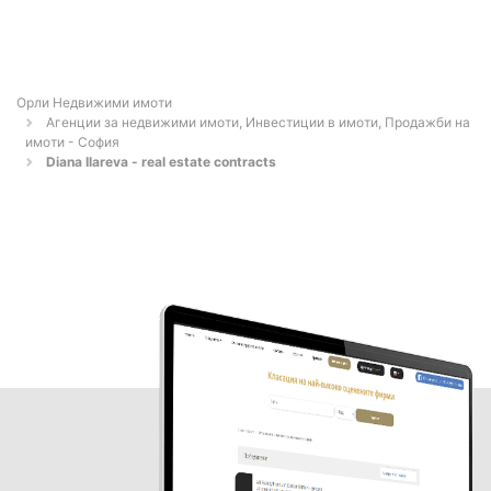
Орли Недвижими имоти
Агенции за недвижими имоти, Инвестиции в имоти, Продажби на
имоти - София
Diana Ilareva - real estate contracts