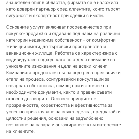
значителен опит в областта, фирмата се е наложила
като доверен партньор сред клиентите, които търсят
сигурност и експертност при сделки с имоти.
Основните услуги включват посредничество при
покупко-продажба и отдаване под наем на различни
категории недвижима собственост – от комфортни
жилищни имоти, до търговски пространства и
ваканционни жилища. Работата се характеризира с
индивидуален подход, като се отделя внимание на
уникалните изисквания и цели на всеки клиент.
Компанията предоставя пълна подкрепа през всички
етапи на процеса, осигурявайки консултации за
пазарната обстановка, помощ при изготвяне на
необходимите документи, както и правни съвети
относно договорите. Основен приоритет е
прозрачността, коректността и ефективността за
успешно приключване на всяка сделка, предлагайки
цялостни решения, основани на задълбочено
познаване на пазара и ангажираност към интересите
на клиентите.